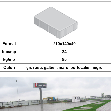
Format
210x140x40
buc/mp
34
kg/mp
85
Culori
gri, rosu, galben, maro, portocaliu, negru