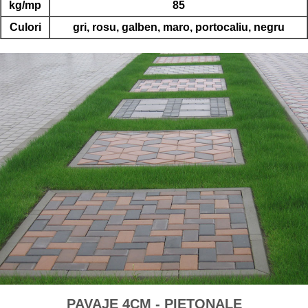
kg/mp
85
Culori
gri, rosu, galben, maro, portocaliu, negru
PAVAJE 4CM - PIETONALE